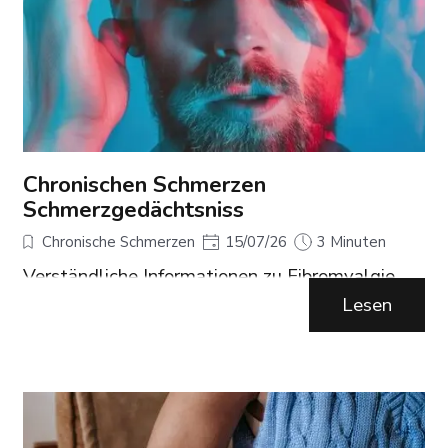
Chronischen Schmerzen
Schmerzgedächtsniss
Chronische Schmerzen
15/07/26
3 Minuten
Verständliche Informationen zu Fibromyalgie,
chronischen Schmerzen, Diagnose, Therapie und
Lesen
Alltag. Blog der Fibromyalgie Selbsthilfe
Arnsberg mit Berichten, Tipps und modernen
Schmerz‑Infos.