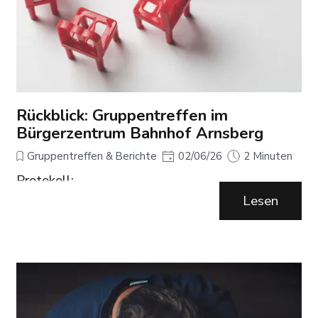
Rückblick: Gruppentreffen im
Bürgerzentrum Bahnhof Arnsberg
Gruppentreffen & Berichte
02/06/26
2 Minuten
Protokoll:
Fibromyalgie-Selbsthilfegruppe - 26.05.2026
Lesen
Punkt 1: Unsere Website wurde um die
Bereiche Download und Blog erweitert.
- Im Blog werden alle Dokumente hinterlegt,
über die in der Gruppenstunde