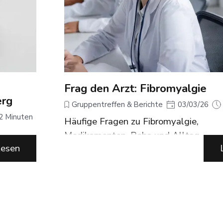
Frag den Arzt: Fibromyalgie
erg
Gruppentreffen & Berichte
03/03/26
2 Minuten
Häufige Fragen zu Fibromyalgie,
Medikamenten, Reha und Alltag.
5.2026
esen
e
t.
erlegt,