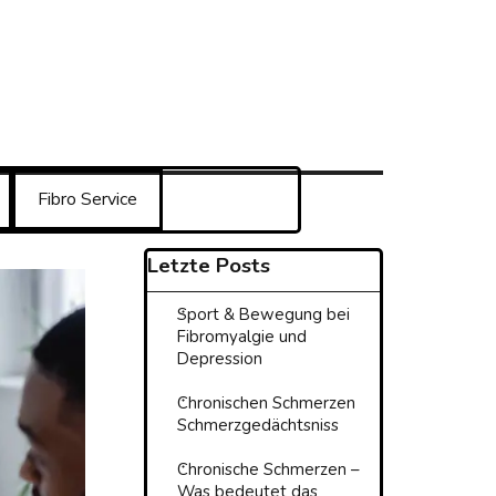
Fibro Service
▼
Block überspringen Letzte Post
Letzte Posts
Sport & Bewegung bei
Fibromyalgie und
Depression
Chronischen Schmerzen
Schmerzgedächtsniss
Chronische Schmerzen –
Was bedeutet das