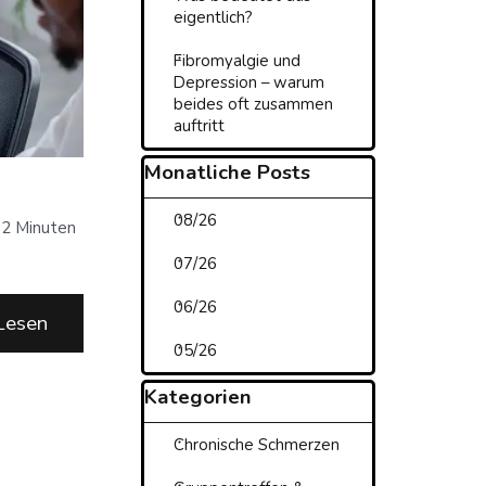
eigentlich?
Fibromyalgie und
Depression – warum
beides oft zusammen
auftritt
Block überspringen Monatliche
Monatliche Posts
08/26
2 Minuten
07/26
06/26
Lesen
05/26
Block überspringen Kategorien
Kategorien
Chronische Schmerzen