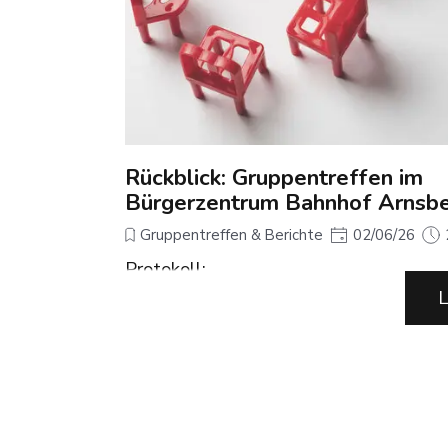
Rückblick: Gruppentreffen im
Bürgerzentrum Bahnhof Arnsb
Gruppentreffen & Berichte
02/06/26
Protokoll:
Fibromyalgie-Selbsthilfegruppe - 26.0
L
Punkt 1: Unsere Website wurde um di
Bereiche Download und Blog erweiter
- Im Blog werden alle Dokumente hint
über die in der Gruppenstunde