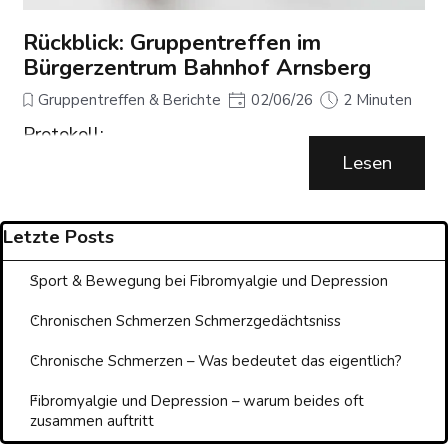
Rückblick: Gruppentreffen im
Bürgerzentrum Bahnhof Arnsberg
Gruppentreffen & Berichte
02/06/26
2 Minuten
Protokoll:
Fibromyalgie-Selbsthilfegruppe - 26.05.2026
Lesen
Punkt 1: Unsere Website wurde um die
Block überspringen Letzte Posts
Letzte Posts
Bereiche Download und Blog erweitert.
- Im Blog werden alle Dokumente hinterlegt,
Sport & Bewegung bei Fibromyalgie und Depression
über die in der Gruppenstunde
Chronischen Schmerzen Schmerzgedächtsniss
gesprochen wurde. Z.B. der Vortrag „Warum
Fibromyalgie heute unter Schmerz geführt
Chronische Schmerzen – Was bedeutet das eigentlich?
wird“. Dieser Bereich wird immer aktualisiert.
Fibromyalgie und Depression – warum beides oft
- Im Download-Bereich ist z.B. die
zusammen auftritt
Datenschutzerklärung, das Handout Vortrag